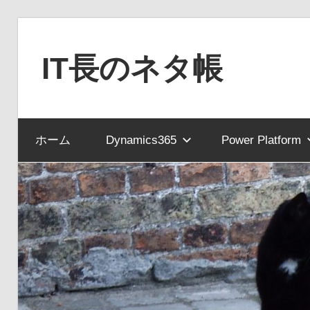
コ
ン
IT長のネタ帳
テ
ン
Dynamics
ツ
NAV
へ
ホーム
Dynamics365
Power Platform
と
ス
Dynamics365
キ
financial
ッ
を
プ
中
心
に
MS
製