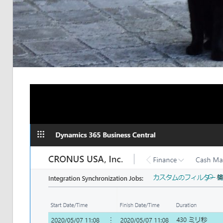
品
の
ネ
タ
を
提
供