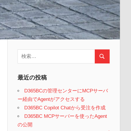
検
検
索:
索
最近の投稿
D365BCの管理センターにMCPサーバ
ー経由でAgentがアクセスする
D365BC Copilot Chatから受注を作成
D365BC MCPサーバーを使ったAgent
の公開