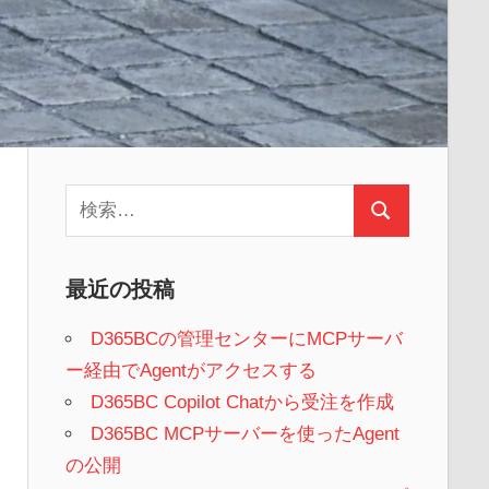
検
検
索:
索
最近の投稿
D365BCの管理センターにMCPサーバ
ー経由でAgentがアクセスする
D365BC Copilot Chatから受注を作成
D365BC MCPサーバーを使ったAgent
の公開