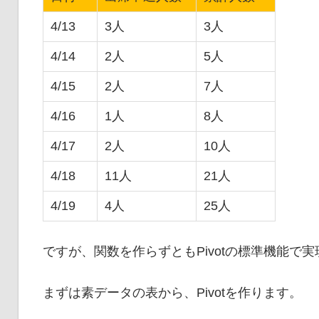
4/13
3人
3人
4/14
2人
5人
4/15
2人
7人
4/16
1人
8人
4/17
2人
10人
4/18
11人
21人
4/19
4人
25人
ですが、関数を作らずとも
Pivot
の標準機能で実
まずは素データの表から、Pivotを作ります。