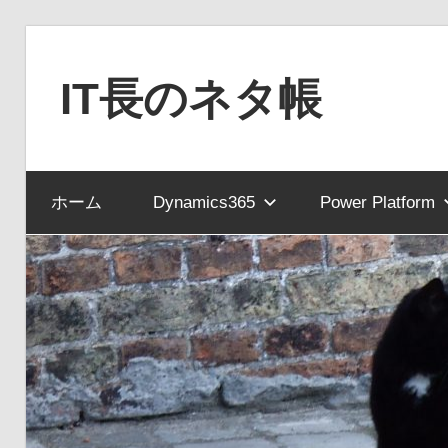
コ
ン
IT長のネタ帳
テ
ン
Dynamics
ツ
NAV
へ
ホーム
Dynamics365
Power Platform
と
ス
Dynamics365
キ
financial
ッ
を
プ
中
心
に
MS
製