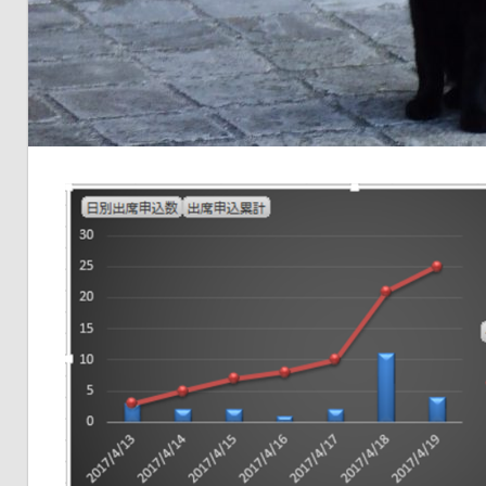
品
の
ネ
タ
を
提
供