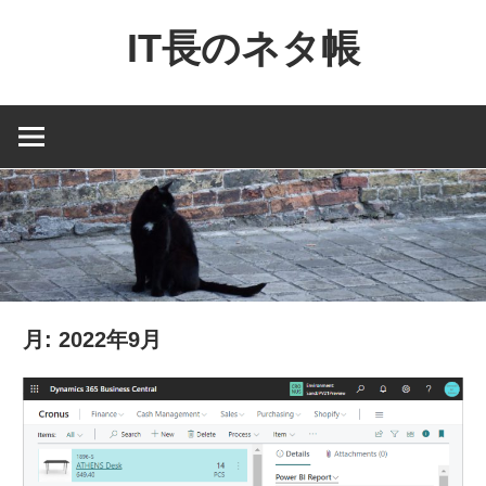
コ
IT長のネタ帳
ン
テ
Dynamics
ン
NAV
ツ
と
へ
Dynamics365
ス
financial
キ
を
ッ
中
プ
心
月:
2022年9月
に
MS
製
品
の