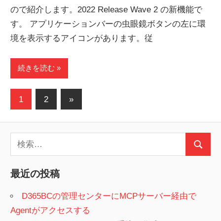
ので紹介します。2022 Release Wave 2 の新機能で
す。 アプリケーションバーの虫眼鏡ボタンの左に環
境を表示するアイコンがあります。従
続きを読む
投
次
1
2
»
の
稿
記
の
検
事
検
ペ
索:
索
ー
最近の投稿
ジ
D365BCの管理センターにMCPサーバー経由で
Agentがアクセスする
送