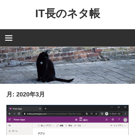
コ
IT長のネタ帳
ン
テ
Dynamics
ン
NAV
ツ
と
へ
Dynamics365
ス
financial
キ
を
ッ
中
プ
心
月:
2020年3月
に
MS
製
品
の