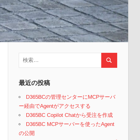
検
検
索:
索
最近の投稿
D365BCの管理センターにMCPサーバ
ー経由でAgentがアクセスする
D365BC Copilot Chatから受注を作成
D365BC MCPサーバーを使ったAgent
の公開