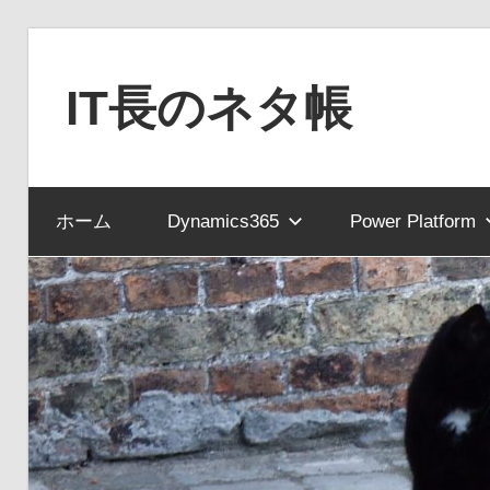
コ
ン
IT長のネタ帳
テ
ン
Dynamics
ツ
NAV
へ
ホーム
Dynamics365
Power Platform
と
ス
Dynamics365
キ
financial
ッ
を
プ
中
心
に
MS
製