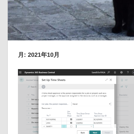
品
の
ネ
タ
を
提
月:
2021年10月
供