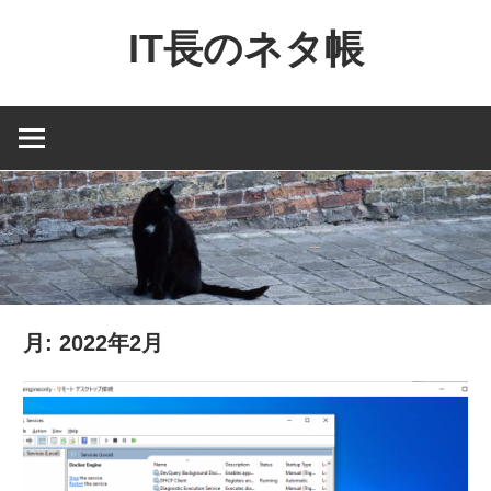
コ
IT長のネタ帳
ン
テ
Dynamics
ン
NAV
ツ
と
へ
Dynamics365
ス
financial
キ
を
ッ
中
プ
心
月:
2022年2月
に
MS
製
品
の