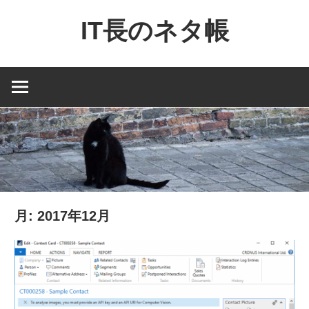
コ
IT長のネタ帳
ン
テ
Dynamics
ン
NAV
ツ
と
へ
Dynamics365
ス
financial
キ
を
ッ
中
プ
心
月:
2017年12月
に
MS
製
品
の