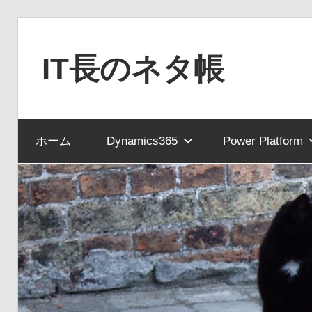
コ
ン
IT長のネタ帳
テ
ン
Dynamics
ツ
NAV
へ
ホーム
Dynamics365
Power Platform
と
ス
Dynamics365
キ
financial
ッ
を
プ
中
心
に
MS
製