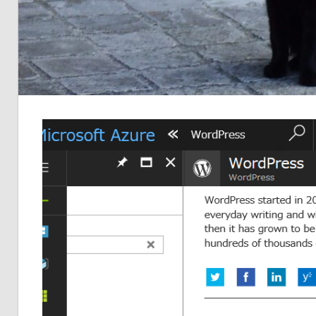
品
の
ネ
タ
を
提
供