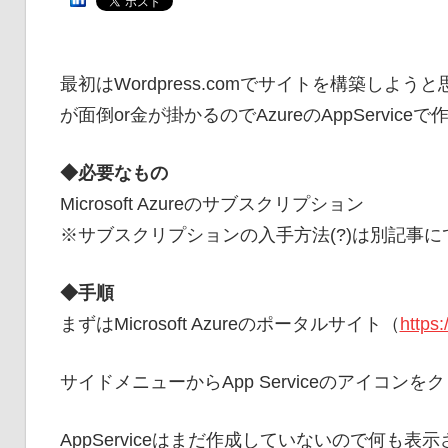
最初はWordpress.comでサイトを構築し
が面倒or金が掛かるのでAzureのAppServic
◆必要なもの
Microsoft Azureのサブスクリプション
※サブスクリプションの入手方法(?)は別記事
◆手順
まずはMicrosoft Azureのポータルサイト（
https:
サイドメニューから
App Service
のアイコンをク
AppServiceはまだ作成していないので何も