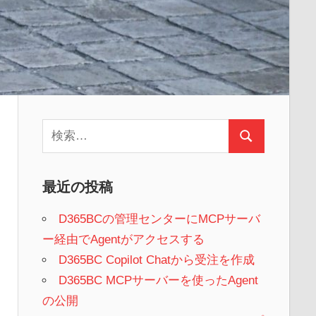
検
検
索:
索
最近の投稿
D365BCの管理センターにMCPサーバ
ー経由でAgentがアクセスする
D365BC Copilot Chatから受注を作成
D365BC MCPサーバーを使ったAgent
の公開