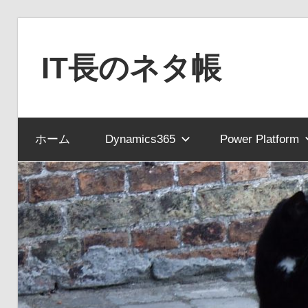
コ
ン
IT長のネタ帳
テ
ン
Dynamics
ツ
NAV
へ
ホーム
Dynamics365
Power Platform
と
ス
Dynamics365
キ
financial
ッ
を
プ
中
心
に
MS
製