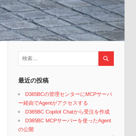
検
検
索:
索
最近の投稿
D365BCの管理センターにMCPサーバ
ー経由でAgentがアクセスする
D365BC Copilot Chatから受注を作成
D365BC MCPサーバーを使ったAgent
の公開