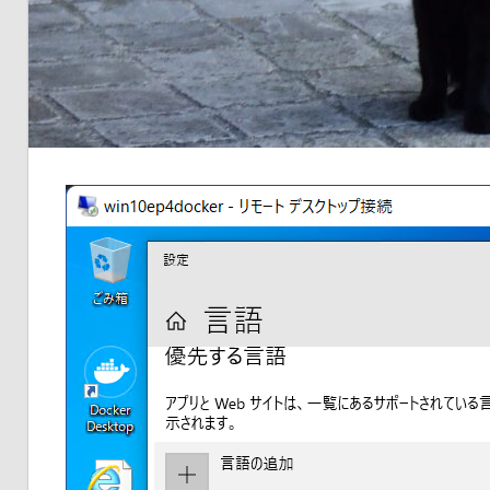
品
の
ネ
タ
を
提
供