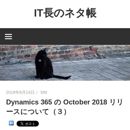
コ
IT長のネタ帳
ン
テ
Dynamics
ン
NAV
ツ
と
へ
Dynamics365
ス
financial
キ
を
ッ
中
プ
心
に
2018年8月14日
SIN
MS
Dynamics 365 の October 2018 リリ
製
ースについて（３）
品
の