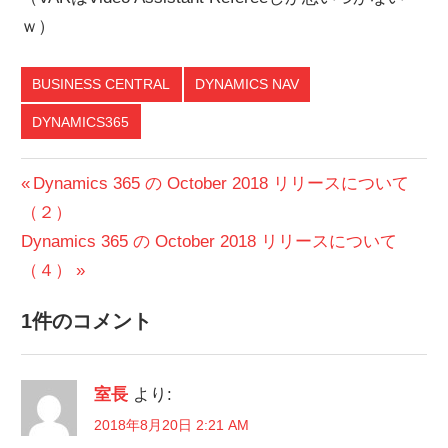
ｗ）
BUSINESS CENTRAL
DYNAMICS NAV
DYNAMICS365
投
前
Dynamics 365 の October 2018 リリースについて
の
（２）
稿
次
投
Dynamics 365 の October 2018 リリースについて
ナ
の
稿:
（４）
ビ
投
1件のコメント
稿:
ゲ
ー
室長
より:
シ
2018年8月20日 2:21 AM