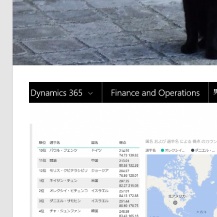
品
の
ネ
タ
を
提
供