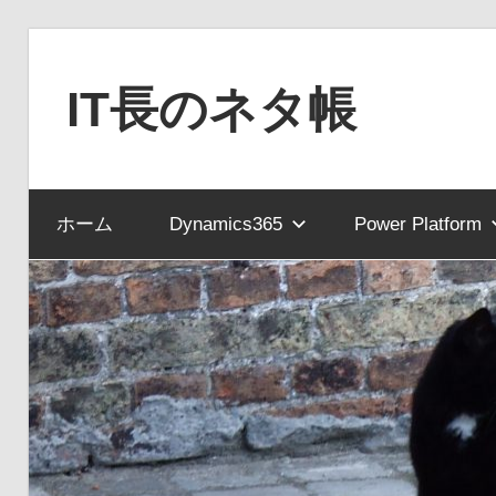
コ
ン
IT長のネタ帳
テ
ン
Dynamics
ツ
NAV
へ
ホーム
Dynamics365
Power Platform
と
ス
Dynamics365
キ
financial
ッ
を
プ
中
心
に
MS
製