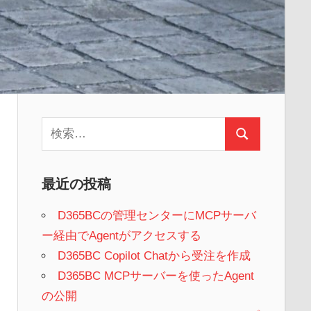
検
検
索:
索
最近の投稿
D365BCの管理センターにMCPサーバ
ー経由でAgentがアクセスする
D365BC Copilot Chatから受注を作成
D365BC MCPサーバーを使ったAgent
の公開