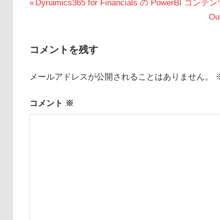
投
前
Dynamics365 for Financials の PowerBI コ
の
次
O
稿
投
の
ナ
稿:
投
コメントを残す
ビ
稿:
メールアドレスが公開されることはありません。
ゲ
ー
コメント
※
シ
ョ
ン