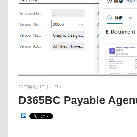
2025年8月17日
SIN
D365BC Payable Age