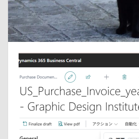
品
の
ネ
タ
を
提
供