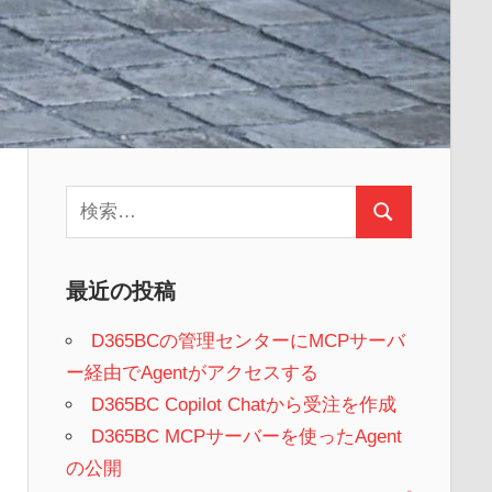
検
検
索:
索
最近の投稿
D365BCの管理センターにMCPサーバ
ー経由でAgentがアクセスする
D365BC Copilot Chatから受注を作成
D365BC MCPサーバーを使ったAgent
の公開