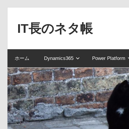
コ
ン
IT長のネタ帳
テ
ン
Dynamics
ツ
NAV
へ
ホーム
Dynamics365
Power Platform
と
ス
Dynamics365
キ
financial
ッ
を
プ
中
心
に
MS
製