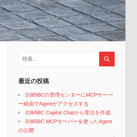
検
検
索:
索
最近の投稿
D365BCの管理センターにMCPサーバ
ー経由でAgentがアクセスする
D365BC Copilot Chatから受注を作成
D365BC MCPサーバーを使ったAgent
の公開