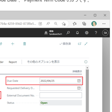
ue Date”、”Payment Term Code”の3つです。