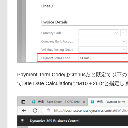
Payment Term CodeはCronusだと既
てDue Date Calculationに”M10＋26D”と指定