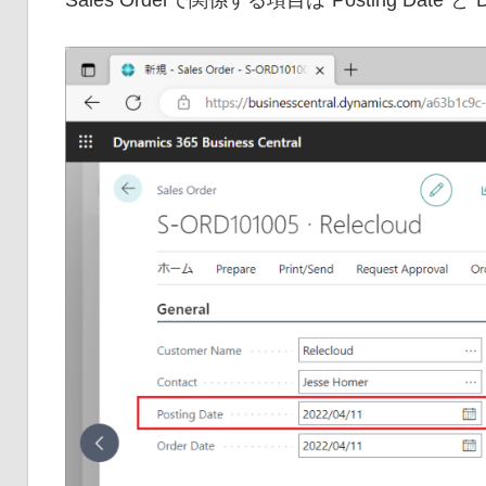
Sales Orderで関係する項目は”Posting Date”と”D