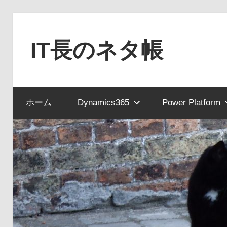
コ
ン
IT長のネタ帳
テ
ン
Dynamics
ツ
NAV
へ
ホーム
Dynamics365
Power Platform
と
ス
Dynamics365
キ
financial
ッ
を
プ
中
心
に
MS
製