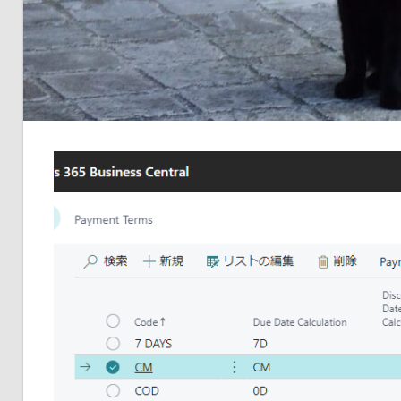
品
の
ネ
タ
を
提
供