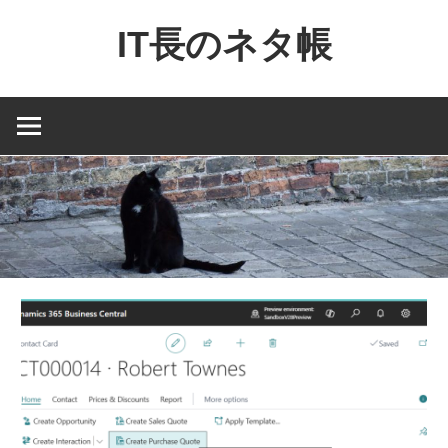
コ
IT長のネタ帳
ン
テ
Dynamics
ン
NAV
ツ
と
へ
Dynamics365
ス
financial
キ
を
ッ
中
プ
心
に
MS
製
品
の