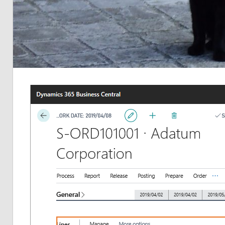
品
の
ネ
タ
を
提
供