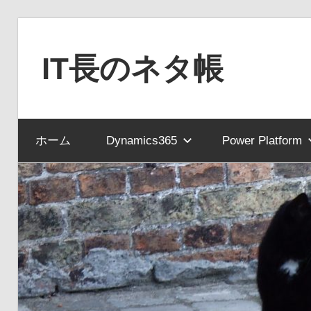
コ
ン
IT長のネタ帳
テ
ン
Dynamics
ツ
NAV
へ
ホーム
Dynamics365
Power Platform
と
ス
Dynamics365
キ
financial
ッ
を
プ
中
心
に
MS
製