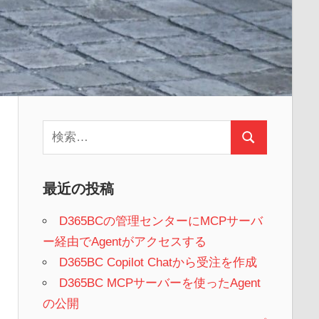
検
検
索:
索
最近の投稿
D365BCの管理センターにMCPサーバ
ー経由でAgentがアクセスする
D365BC Copilot Chatから受注を作成
D365BC MCPサーバーを使ったAgent
の公開