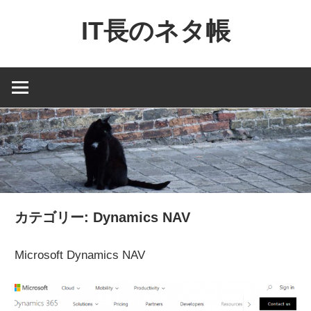
コ
IT長のネタ帳
ン
テ
Dynamics
ン
NAV
ツ
と
へ
Dynamics365
ス
financial
キ
を
ッ
中
プ
心
カテゴリー:
Dynamics NAV
に
MS
Microsoft Dynamics NAV
製
品
の