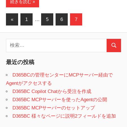
続きを読む
投
前
«
1
…
5
6
7
の
稿
記
の
検
事
検
ペ
索:
索
ー
最近の投稿
ジ
D365BCの管理センターにMCPサーバー経由で
Agentがアクセスする
送
D365BC Copilot Chatから受注を作成
り
D365BC MCPサーバーを使ったAgentの公開
D365BC MCPサーバーのセットアップ
D365BC 様々なページに説明2フィールドを追加